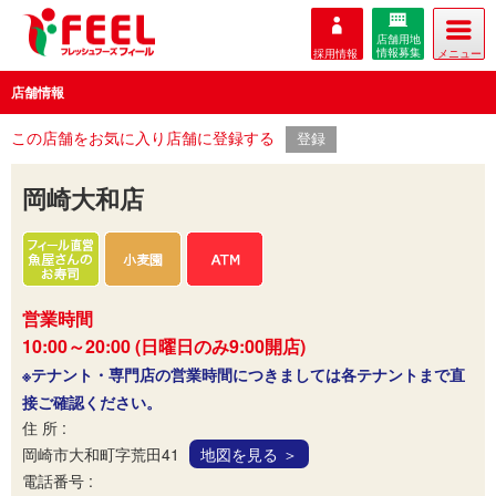
店舗用地
情報募集
採用情報
メニュー
FEEL フレッシュ
店舗情報
フーズ フィール
この店舗をお気に入り店舗に登録する
岡崎大和店
営業時間
10:00～20:00 (日曜日のみ9:00開店)
※テナント・専門店の営業時間につきましては各テナントまで直
接ご確認ください。
住 所 :
岡崎市大和町字荒田41
地図を見る ＞
電話番号 :