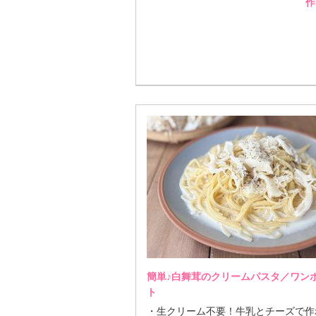
作
簡単♪白舞茸のクリームパスタ／ワン
ト
・生クリーム不要！牛乳とチーズで作