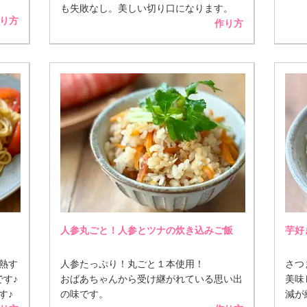
も失敗なし。美しい切り口になります。
り方
作り方
人参丸ごと！人参とツナの炊き込みご飯
芋好
熱す
人参たっぷり！丸ごと１本使用！
さつ
す♪
おばあちゃんから受け継がれている思い出
美味
す♪
の味です。
減が