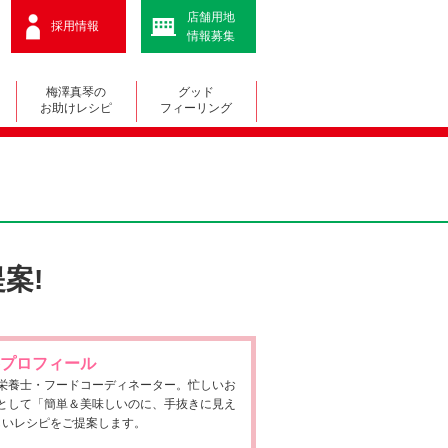
店舗用地
採用情報
情報募集
梅澤真琴の
グッド
お助けレシピ
フィーリング
案!
プロフィール
栄養士・フードコーディネーター。忙しいお
として「簡単＆美味しいのに、手抜きに見え
しいレシピをご提案します。