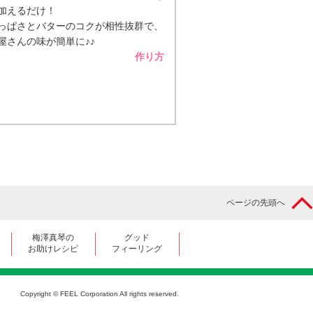
加えるだけ！
っぱさとバターのコクが相性抜群で、
屋さんの味が簡単に♪♪
作り方
ページの先頭へ
梅澤真琴の
グッド
お助けレシピ
フィーリング
Copyright © FEEL Corporation All rights reserved.