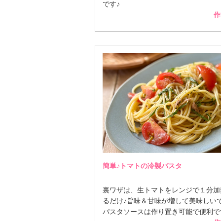
です♪
作
簡単♪トマトの冷製パスタ
裏ワザは、生トマトをレンジで１分加
るだけ♪旨味＆甘味が増して美味しいで
パスタソースは作り置き可能で便利で