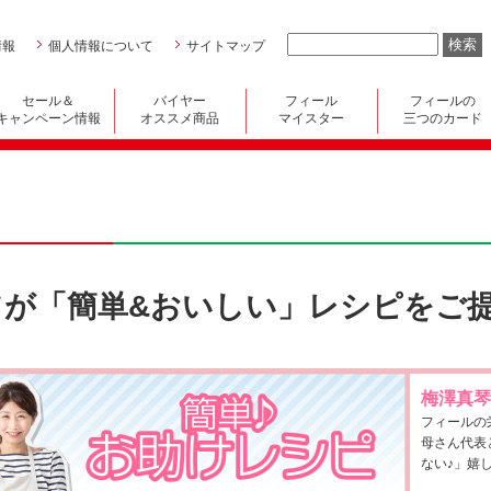
情報
個人情報について
サイトマップ
セール＆
バイヤー
フィール
フィールの
キャンペーン情報
オススメ商品
マイスター
三つのカード
が「簡単&おいしい」レシピをご提
梅澤真琴
フィールの
母さん代表
ない♪」嬉