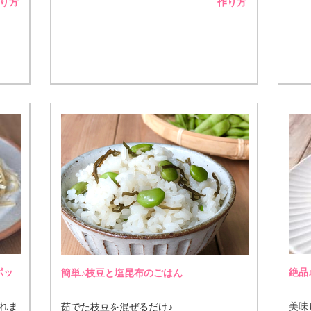
り方
作り方
ポッ
絶品
簡単♪枝豆と塩昆布のごはん
れま
美味
茹でた枝豆を混ぜるだけ♪