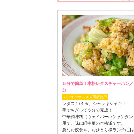
５分で簡単！本格レタスチャーハン／
分
バイヤーオススメ商品使用
レタス１/４玉、シャッキシャキ！
手でちぎって５分で完成！
中華調味料（ウェイパーorシャンタン
用で、味は町中華の本格派です。
急なお夜食や、おひとり様ランチにお