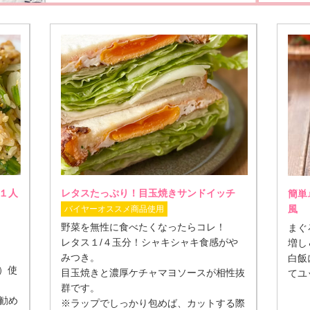
１人
レタスたっぷり！目玉焼きサンドイッチ
簡単
風
バイヤーオススメ商品使用
野菜を無性に食べたくなったらコレ！
まぐ
レタス１/４玉分！シャキシャキ食感がや
増し
みつき。
白飯
）使
目玉焼きと濃厚ケチャマヨソースが相性抜
てユ
群です。
勧め
※ラップでしっかり包めば、カットする際