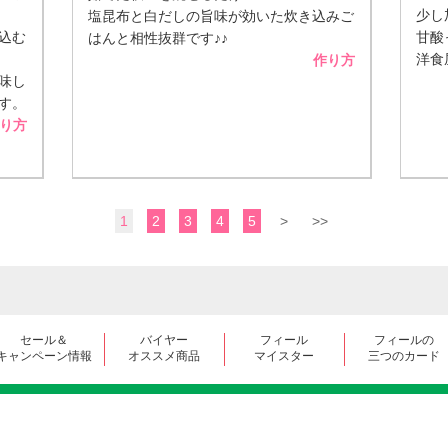
少し
塩昆布と白だしの旨味が効いた炊き込みご
込む
甘酸
はんと相性抜群です♪♪
洋食
作り方
味し
す。
り方
1
2
3
4
5
>
>>
セール＆
バイヤー
フィール
フィールの
キャンペーン情報
オススメ商品
マイスター
三つのカード